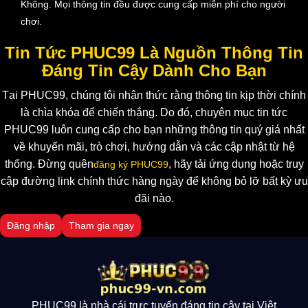
Không. Mọi thông tin đều được cung cấp miễn phí cho người
chơi.
Tin Tức PHUC99 Là Nguồn Thông Tin
Đáng Tin Cậy Dành Cho Bạn
Tại PHUC99, chúng tôi nhận thức rằng thông tin kịp thời chính
là chìa khóa để chiến thắng. Do đó, chuyên mục tin tức
PHUC99 luôn cung cấp cho bạn những thông tin quý giá nhất
về khuyến mãi, trò chơi, hướng dẫn và các cập nhật từ hệ
thống. Đừng quên
, hãy tải ứng dụng hoặc truy
đăng ký PHUC99
cập đường link chính thức hàng ngày để không bỏ lỡ bất kỳ ưu
đãi nào.
Đăng nhập
Tham gia ngay
PHUC99 là nhà cái trực tuyến đáng tin cậy tại Việt