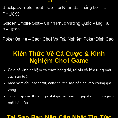
Blackjack Triple Treat – Cơ Hội Nhân Ba Thắng Lớn Tại
PHUC99
Golden Empire Slot – Chinh Phục Vương Quốc Vàng Tại
PHUC99
Poker Online – Cách Chơi Và Trải Nghiệm Poker Đỉnh Cao
Kiến Thức Về Cá Cược & Kinh
Nghiệm Chơi Game
Chia sẻ kinh nghiệm cá cược bóng đá, tài xỉu và kèo rung một
cách an toàn.
Mẹo xem cầu baccarat, công thức cược bắn cá vào khung giờ
vàng.
Tổng hợp các thuật ngữ slot game thường gặp dành cho người
mới bắt đầu.
Tại Sao Bạn Nên Cập Nhật Tin Tức