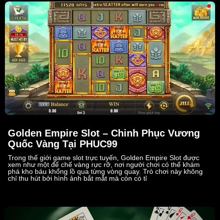
Golden Empire Slot – Chinh Phục Vương
Quốc Vàng Tại PHUC99
Trong thế giới game slot trực tuyến, Golden Empire Slot được
xem như một đế chế vàng rực rỡ, nơi người chơi có thể khám
phá kho báu khổng lồ qua từng vòng quay. Trò chơi này không
chỉ thu hút bởi hình ảnh bắt mắt mà còn có tỉ