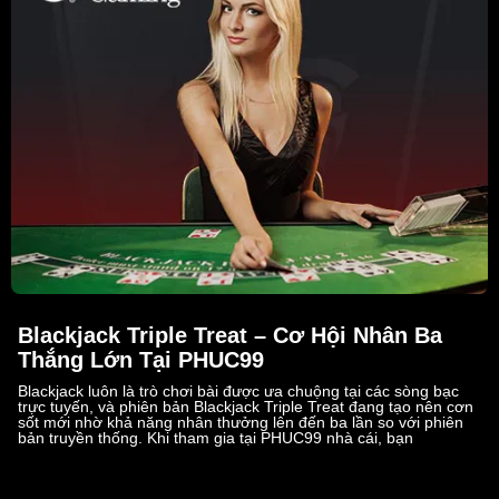
Blackjack Triple Treat – Cơ Hội Nhân Ba
Thắng Lớn Tại PHUC99
Blackjack luôn là trò chơi bài được ưa chuộng tại các sòng bạc
trực tuyến, và phiên bản Blackjack Triple Treat đang tạo nên cơn
sốt mới nhờ khả năng nhân thưởng lên đến ba lần so với phiên
bản truyền thống. Khi tham gia tại PHUC99 nhà cái, bạn