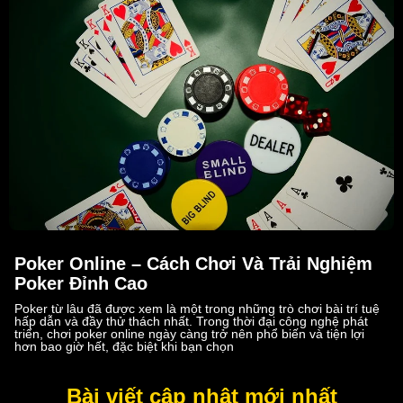
Poker Online – Cách Chơi Và Trải Nghiệm
Poker Đỉnh Cao
Poker từ lâu đã được xem là một trong những trò chơi bài trí tuệ
hấp dẫn và đầy thử thách nhất. Trong thời đại công nghệ phát
triển, chơi poker online ngày càng trở nên phổ biến và tiện lợi
hơn bao giờ hết, đặc biệt khi bạn chọn
Bài viết cập nhật mới nhất